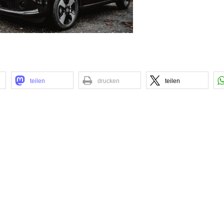
teilen
drucken
teilen